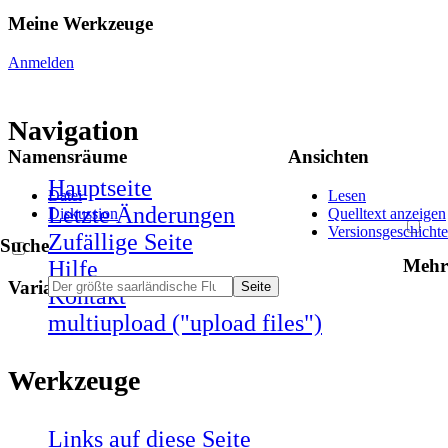
Meine Werkzeuge
Anmelden
Navigation
Namensräume
Ansichten
Hauptseite
Datei
Lesen
Letzte Änderungen
Diskussion
Quelltext anzeigen
Versionsgeschichte
Zufällige Seite
Suche
Mehr
Hilfe
Varianten
Kontakt
multiupload ("upload files")
Werkzeuge
Links auf diese Seite