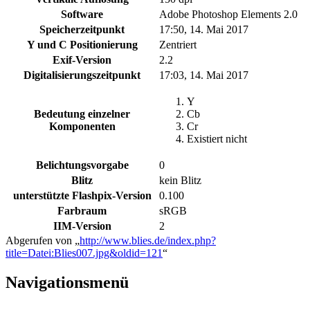
Software
Adobe Photoshop Elements 2.0
Speicherzeitpunkt
17:50, 14. Mai 2017
Y und C Positionierung
Zentriert
Exif-Version
2.2
Digitalisierungszeitpunkt
17:03, 14. Mai 2017
Y
Bedeutung einzelner
Cb
Komponenten
Cr
Existiert nicht
Belichtungsvorgabe
0
Blitz
kein Blitz
unterstützte Flashpix-Version
0.100
Farbraum
sRGB
IIM-Version
2
Abgerufen von „
http://www.blies.de/index.php?
title=Datei:Blies007.jpg&oldid=121
“
Navigationsmenü