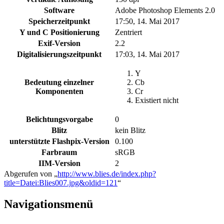
Software
Adobe Photoshop Elements 2.0
Speicherzeitpunkt
17:50, 14. Mai 2017
Y und C Positionierung
Zentriert
Exif-Version
2.2
Digitalisierungszeitpunkt
17:03, 14. Mai 2017
Y
Bedeutung einzelner
Cb
Komponenten
Cr
Existiert nicht
Belichtungsvorgabe
0
Blitz
kein Blitz
unterstützte Flashpix-Version
0.100
Farbraum
sRGB
IIM-Version
2
Abgerufen von „
http://www.blies.de/index.php?
title=Datei:Blies007.jpg&oldid=121
“
Navigationsmenü