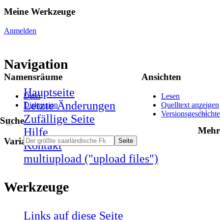
Meine Werkzeuge
Anmelden
Navigation
Namensräume
Ansichten
Hauptseite
Datei
Lesen
Letzte Änderungen
Diskussion
Quelltext anzeigen
Versionsgeschichte
Zufällige Seite
Suche
Mehr
Hilfe
Varianten
Kontakt
multiupload ("upload files")
Werkzeuge
Links auf diese Seite