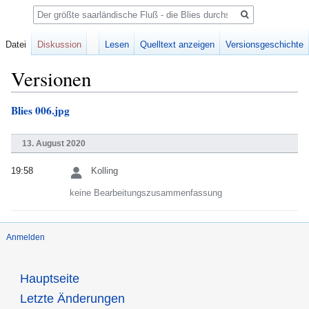
Suche
Datei
Diskussion
Lesen
Quelltext anzeigen
Versionsgeschichte
Versionen
Blies 006.jpg
Zur
Zur
Navigation
Suche
springen
springen
13. August 2020
19:58
Kolling
keine Bearbeitungszusammenfassung
Anmelden
Hauptseite
Letzte Änderungen