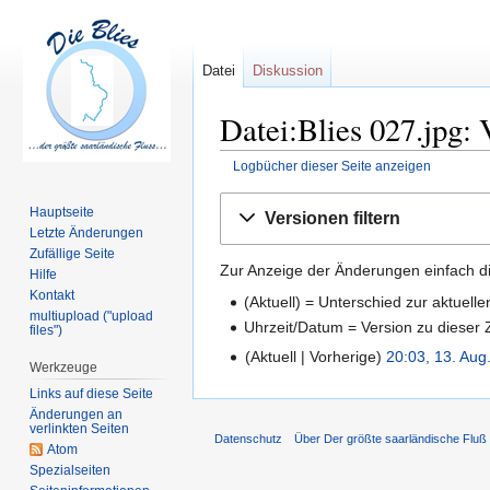
Datei
Diskussion
Datei:Blies 027.jpg: 
Logbücher dieser Seite anzeigen
Zur
Zur
Hauptseite
Versionen filtern
Navigation
Suche
Letzte Änderungen
springen
springen
Zufällige Seite
Zur Anzeige der Änderungen einfach di
Hilfe
Kontakt
(Aktuell) = Unterschied zur aktuell
multiupload ("upload
Uhrzeit/Datum = Version zu dieser
files")
Aktuell
Vorherige
20:03, 13. Aug
Werkzeuge
Links auf diese Seite
Änderungen an
verlinkten Seiten
Datenschutz
Über Der größte saarländische Fluß -
Atom
Spezialseiten