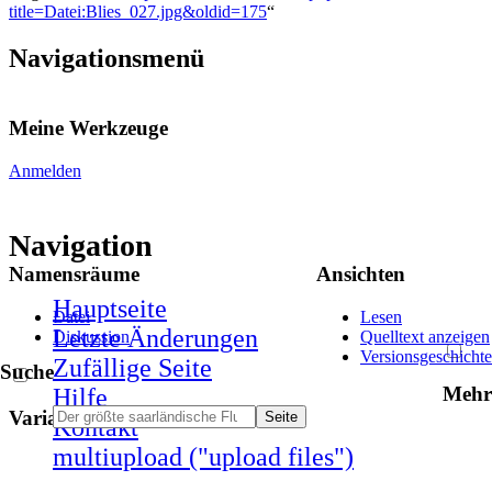
title=Datei:Blies_027.jpg&oldid=175
“
Navigationsmenü
Meine Werkzeuge
Anmelden
Navigation
Namensräume
Ansichten
Hauptseite
Datei
Lesen
Letzte Änderungen
Diskussion
Quelltext anzeigen
Versionsgeschichte
Zufällige Seite
Suche
Mehr
Hilfe
Varianten
Kontakt
multiupload ("upload files")