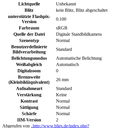
Lichtquelle
Unbekannt
Blitz
kein Blitz, Blitz abgeschaltet
unterstützte Flashpix-
0.100
Version
Farbraum
sRGB
Quelle der Datei
Digitale Standbildkamera
Szenentyp
Normal
Benutzerdefinierte
Standard
Bildverarbeitung
Belichtungsmodus
Automatische Belichtung
Weißabgleich
Automatisch
Digitalzoom
0
Brennweite
26 mm
(Kleinbildäquivalent)
Aufnahmeart
Standard
Verstärkung
Keine
Kontrast
Normal
Sättigung
Normal
Schärfe
Normal
IIM-Version
2
Abgerufen von „
http://www.blies.de/index.php?