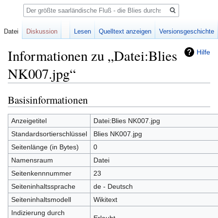
Suche
Datei
Diskussion
Lesen
Quelltext anzeigen
Versionsgeschichte
Informationen zu „Datei:Blies
Hilfe
NK007.jpg“
Basisinformationen
Zur
Zur
Navigation
Suche
springen
springen
Anzeigetitel
Datei:Blies NK007.jpg
Standardsortierschlüssel
Blies NK007.jpg
Seitenlänge (in Bytes)
0
Namensraum
Datei
Seitenkennnummer
23
Seiteninhaltssprache
de - Deutsch
Seiteninhaltsmodell
Wikitext
Indizierung durch