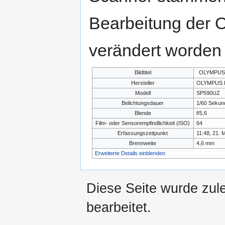
Bearbeitung der O
verändert worden 
Bildtitel
OLYMPUS
Hersteller
OLYMPUS 
Modell
SP590UZ
Belichtungsdauer
1/60 Sekun
Blende
f/5,6
Film- oder Sensorempfindlichkeit (ISO)
64
Erfassungszeitpunkt
11:48, 21. 
Brennweite
4,6 mm
Erweiterte Details einblenden
Diese Seite wurde zul
bearbeitet.