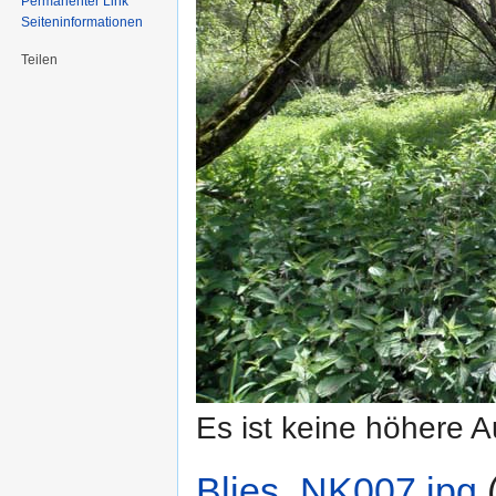
Permanenter Link
Seiten­informationen
Teilen
Es ist keine höhere 
Blies_NK007.jpg
‎