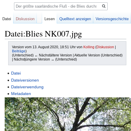
Suche
Datei
Diskussion
Lesen
Quelltext anzeigen
Versionsgeschichte
Datei:Blies NK007.jpg
Version vom 13. August 2020, 18:51 Uhr von
Kolling
(
Diskussion
|
Beiträge
)
(Unterschied) ← Nächstältere Version | Aktuelle Version (Unterschied)
| Nächstjüngere Version → (Unterschied)
Zur
Zur
Datei
Navigation
Suche
Dateiversionen
springen
springen
Dateiverwendung
Metadaten