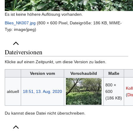
Es ist keine höhere Auflösung vorhanden.
Blies_NK007.jpg
‎
(800 × 600 Pixel, Dateigröße: 186 KB, MIME-
Typ:
image/jpeg
)
Dateiversionen
Klicke auf einen Zeitpunkt, um diese Version zu laden.
Version vom
Vorschaubild
Maße
800 ×
Koll
aktuell
18:51, 13. Aug. 2020
600
(
Di
(186 KB)
Du kannst diese Datei nicht überschreiben.