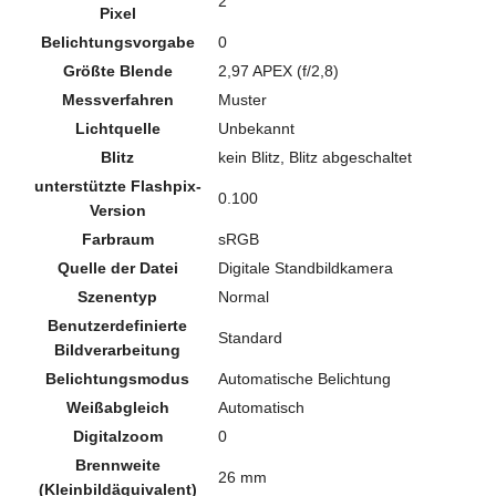
2
Pixel
Belichtungsvorgabe
0
Größte Blende
2,97 APEX (f/2,8)
Messverfahren
Muster
Lichtquelle
Unbekannt
Blitz
kein Blitz, Blitz abgeschaltet
unterstützte Flashpix-
0.100
Version
Farbraum
sRGB
Quelle der Datei
Digitale Standbildkamera
Szenentyp
Normal
Benutzerdefinierte
Standard
Bildverarbeitung
Belichtungsmodus
Automatische Belichtung
Weißabgleich
Automatisch
Digitalzoom
0
Brennweite
26 mm
(Kleinbildäquivalent)