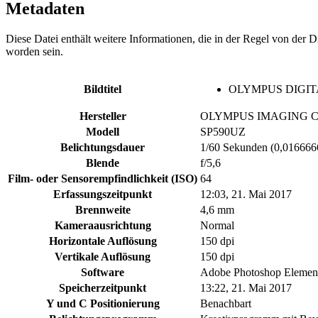
Metadaten
Diese Datei enthält weitere Informationen, die in der Regel von der
worden sein.
Bildtitel
OLYMPUS DIGI
Hersteller
OLYMPUS IMAGING C
Modell
SP590UZ
Belichtungsdauer
1/60 Sekunden (0,01666
Blende
f/5,6
Film- oder Sensorempfindlichkeit (ISO)
64
Erfassungszeitpunkt
12:03, 21. Mai 2017
Brennweite
4,6 mm
Kameraausrichtung
Normal
Horizontale Auflösung
150 dpi
Vertikale Auflösung
150 dpi
Software
Adobe Photoshop Element
Speicherzeitpunkt
13:22, 21. Mai 2017
Y und C Positionierung
Benachbart