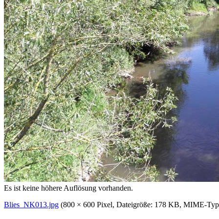
Es ist keine höhere Auflösung vorhanden.
Blies_NK013.jpg
‎
(800 × 600 Pixel, Dateigröße: 178 KB, MIME-Ty