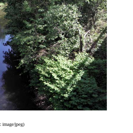
p:
image/jpeg
)