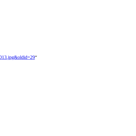
K013.jpg&oldid=29
“