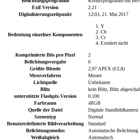
Belichtungsprogramm
Kreativprogramm mit Bev
Exif-Version
2.21
Digitalisierungszeitpunkt
12:03, 21. Mai 2017
Y
Cb
Bedeutung einzelner Komponenten
Cr
Existiert nicht
Komprimierte Bits pro Pixel
2
Belichtungsvorgabe
0
Größte Blende
2,97 APEX (f/2,8)
Messverfahren
Muster
Lichtquelle
Unbekannt
Blitz
kein Blitz, Blitz abgeschal
unterstützte Flashpix-Version
0.100
Farbraum
sRGB
Quelle der Datei
Digitale Standbildkamera
Szenentyp
Normal
Benutzerdefinierte Bildverarbeitung
Standard
Belichtungsmodus
Automatische Belichtung
Weißabgleich
Automatisch