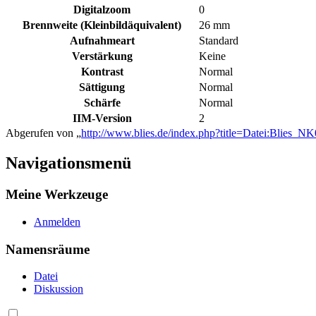
Digitalzoom
0
Brennweite (Kleinbildäquivalent)
26 mm
Aufnahmeart
Standard
Verstärkung
Keine
Kontrast
Normal
Sättigung
Normal
Schärfe
Normal
IIM-Version
2
Abgerufen von „
http://www.blies.de/index.php?title=Datei:Blies_N
Navigationsmenü
Meine Werkzeuge
Anmelden
Namensräume
Datei
Diskussion