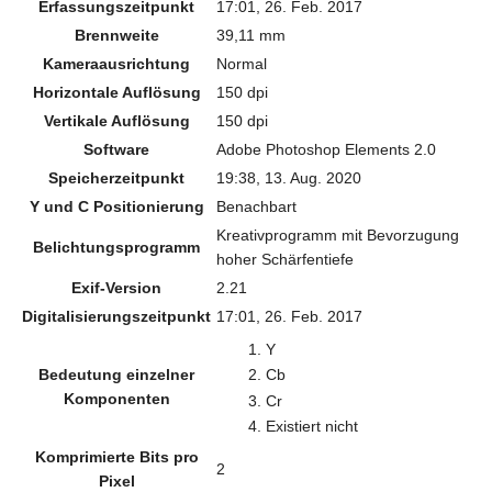
Erfassungszeitpunkt
17:01, 26. Feb. 2017
Brennweite
39,11 mm
Kameraausrichtung
Normal
Horizontale Auflösung
150 dpi
Vertikale Auflösung
150 dpi
Software
Adobe Photoshop Elements 2.0
Speicherzeitpunkt
19:38, 13. Aug. 2020
Y und C Positionierung
Benachbart
Kreativprogramm mit Bevorzugung
Belichtungsprogramm
hoher Schärfentiefe
Exif-Version
2.21
Digitalisierungszeitpunkt
17:01, 26. Feb. 2017
Y
Bedeutung einzelner
Cb
Komponenten
Cr
Existiert nicht
Komprimierte Bits pro
2
Pixel