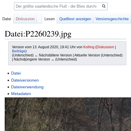
Suche
Datei
Diskussion
Lesen
Quelltext anzeigen
Versionsgeschichte
Datei:P2260239.jpg
Version vom 13. August 2020, 19:41 Uhr von
Kolling
(
Diskussion
|
Beiträge
)
(Unterschied) ← Nächstältere Version | Aktuelle Version (Unterschied)
| Nächstjüngere Version → (Unterschied)
Zur
Zur
Datei
Navigation
Suche
Dateiversionen
springen
springen
Dateiverwendung
Metadaten