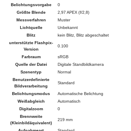
Belichtungsvorgabe
0
Größte Blende
2,97 APEX (f/2,8)
Messverfahren
Muster
Lichtquelle
Unbekannt
Blitz
kein Blitz, Blitz abgeschaltet
unterstützte Flashpix-
0.100
Version
Farbraum
sRGB
Quelle der Datei
Digitale Standbildkamera
Szenentyp
Normal
Benutzerdefinierte
Standard
Bildverarbeitung
Belichtungsmodus
Automatische Belichtung
Weißabgleich
Automatisch
Digitalzoom
0
Brennweite
219 mm
(Kleinbildäquivalent)
Aufnahmeart
Standard