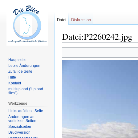
Datei
Diskussion
Datei:P2260242.jpg
Zur
Zur
Navigation
Suche
Hauptseite
springen
springen
Letzte Änderungen
Zufällige Seite
Hilfe
Kontakt
multiupload ("upload
files")
Werkzeuge
Links auf diese Seite
Änderungen an
verlinkten Seiten
Spezialseiten
Druckversion