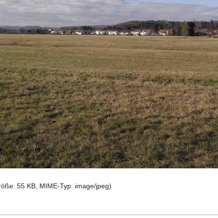
größe: 55 KB, MIME-Typ:
image/jpeg
)