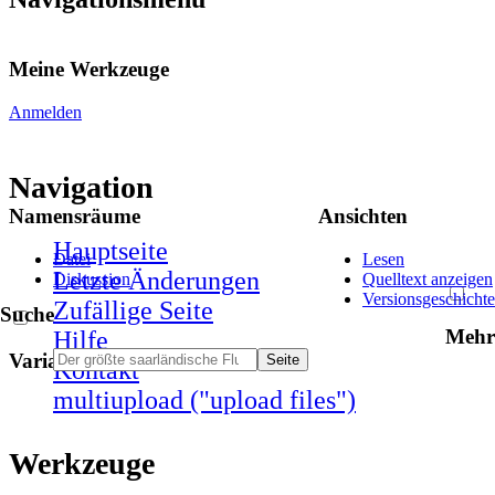
Meine Werkzeuge
Anmelden
Navigation
Namensräume
Ansichten
Hauptseite
Datei
Lesen
Letzte Änderungen
Diskussion
Quelltext anzeigen
Versionsgeschichte
Zufällige Seite
Suche
Mehr
Hilfe
Varianten
Kontakt
multiupload ("upload files")
Werkzeuge