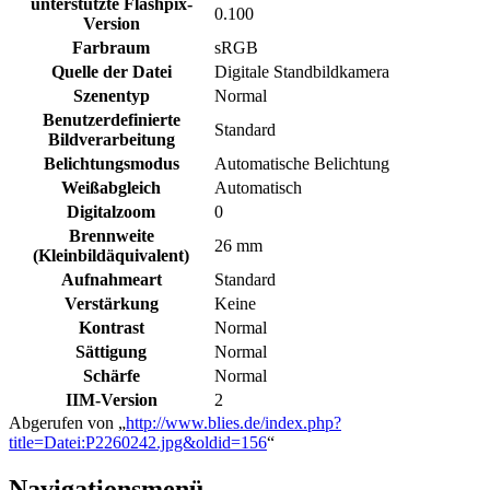
unterstützte Flashpix-
0.100
Version
Farbraum
sRGB
Quelle der Datei
Digitale Standbildkamera
Szenentyp
Normal
Benutzerdefinierte
Standard
Bildverarbeitung
Belichtungsmodus
Automatische Belichtung
Weißabgleich
Automatisch
Digitalzoom
0
Brennweite
26 mm
(Kleinbildäquivalent)
Aufnahmeart
Standard
Verstärkung
Keine
Kontrast
Normal
Sättigung
Normal
Schärfe
Normal
IIM-Version
2
Abgerufen von „
http://www.blies.de/index.php?
title=Datei:P2260242.jpg&oldid=156
“
Navigationsmenü