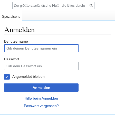
Suche
Spezialseite
Anmelden
Zur
Zur
Benutzername
Navigation
Suche
springen
springen
Passwort
Angemeldet bleiben
Anmelden
Hilfe beim Anmelden
Passwort vergessen?