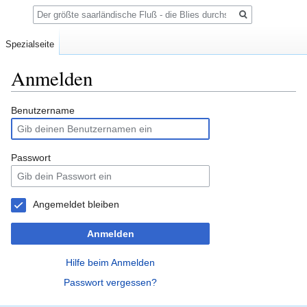
Suche
Spezialseite
Anmelden
Zur
Zur
Benutzername
Navigation
Suche
springen
springen
Passwort
Angemeldet bleiben
Anmelden
Hilfe beim Anmelden
Passwort vergessen?