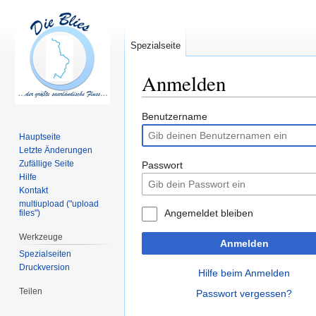
Spezialseite
Anmelden
Zur
Zur
Benutzername
Navigation
Suche
Hauptseite
springen
springen
Letzte Änderungen
Zufällige Seite
Passwort
Hilfe
Kontakt
multiupload ("upload
Angemeldet bleiben
files")
Werkzeuge
Anmelden
Spezialseiten
Druckversion
Hilfe beim Anmelden
Teilen
Passwort vergessen?