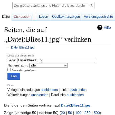
Suche
Datei
Diskussion
Lesen
Quelltext anzeigen
Versionsgeschichte
Seiten, die auf
Hilfe
„Datei:Blies11.jpg“ verlinken
←
Datei:Blies11.jpg
Zur
Zur
Links auf diese Seite
Seite:
Navigation
Suche
Namensraum:
springen
springen
Auswahl umkehren
Filter
Vorlageneinbindungen
ausblenden
| Links
ausblenden
|
Weiterleitungen
ausblenden
| Dateilinks
ausblenden
Die folgenden Seiten verlinken auf
Datei:Blies11.jpg
:
Zeige (vorherige 50 | nächste 50) (
20
|
50
|
100
|
250
|
500
)