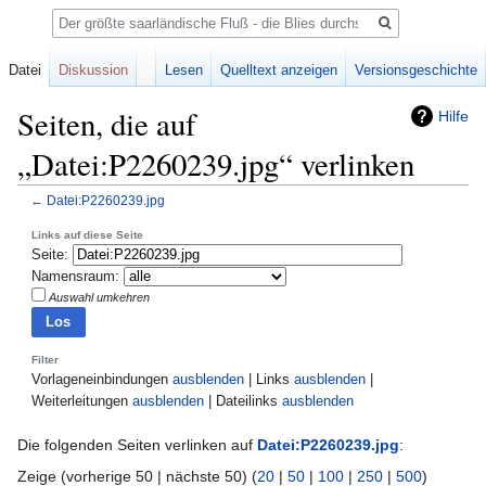
Suche
Datei
Diskussion
Lesen
Quelltext anzeigen
Versionsgeschichte
Seiten, die auf
Hilfe
„Datei:P2260239.jpg“ verlinken
←
Datei:P2260239.jpg
Zur
Zur
Links auf diese Seite
Seite:
Navigation
Suche
Namensraum:
springen
springen
Auswahl umkehren
Filter
Vorlageneinbindungen
ausblenden
| Links
ausblenden
|
Weiterleitungen
ausblenden
| Dateilinks
ausblenden
Die folgenden Seiten verlinken auf
Datei:P2260239.jpg
:
Zeige (vorherige 50 | nächste 50) (
20
|
50
|
100
|
250
|
500
)